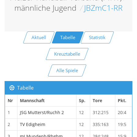
männliche Jugend
/
JBZmC1-RR
Aktuell
Tabelle
Statistik
Kreuztabelle
Alle Spiele
Tabelle
Nr
Mannschaft
Sp.
Tore
Pkt.
1
JSG Mutterst/Ruchh 2
12
312:215
20:4
2
TV Edigheim
12
335:163
19:5
3
mJ Mundenh/Rhghm
12
284:248
15:9