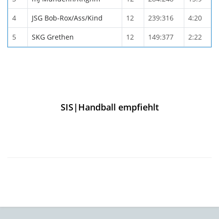
4
JSG Bob-Rox/Ass/Kind
12
239:316
4:20
5
SKG Grethen
12
149:377
2:22
SIS|Handball empfiehlt