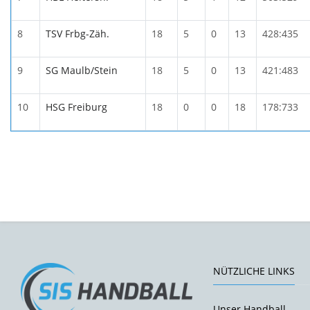
8
TSV Frbg-Zäh.
18
5
0
13
428:435
9
SG Maulb/Stein
18
5
0
13
421:483
10
HSG Freiburg
18
0
0
18
178:733
NÜTZLICHE LINKS
Unser Handball