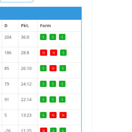
D
Pkt.
Form
204
36:0
S
S
S
186
28:8
N
N
S
85
26:10
S
N
S
79
24:12
S
S
S
91
22:14
S
S
S
5
13:23
S
N
N
-26
11:25
N
S
S