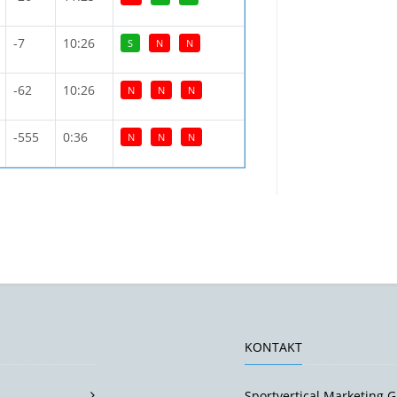
-7
10:26
S
N
N
-62
10:26
N
N
N
-555
0:36
N
N
N
KONTAKT
Sportvertical Marketing