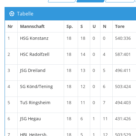
Tabelle
Nr
Mannschaft
Sp.
S
U
N
Tore
1
HSG Konstanz
18
18
0
0
540:336
2
HSC Radolfzell
18
14
0
4
587:401
3
JSG Dreiland
18
13
0
5
496:411
4
SG Könd/Tening
18
12
0
6
503:424
5
TuS Ringsheim
18
11
0
7
494:403
6
JSG Hegau
18
6
1
11
431:426
7
HBL Heitersh.
18
5
1
12
503:529