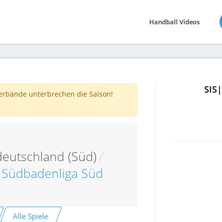
Handball Videos
SIS
verbände unterbrechen die Saison!
eutschland (Süd)
/
 Südbadenliga Süd
Alle Spiele