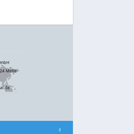
 GmbH
24 Melle
cal.de