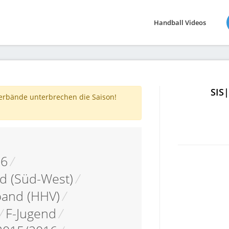
Handball Videos
SIS
verbände unterbrechen die Saison!
16
/
d (Süd-West)
/
band (HHV)
/
/
F-Jugend
/