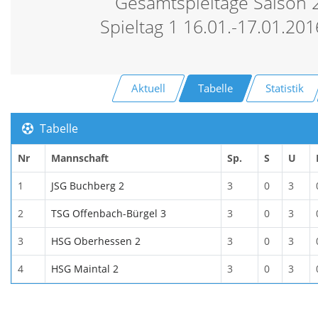
Gesamtspieltage Saison
Spieltag 1 16.01.-17.01.201
Aktuell
Tabelle
Statistik
Tabelle
Nr
Mannschaft
Sp.
S
U
1
JSG Buchberg 2
3
0
3
2
TSG Offenbach-Bürgel 3
3
0
3
3
HSG Oberhessen 2
3
0
3
4
HSG Maintal 2
3
0
3