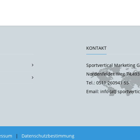
KONTAKT
Sportvertical Marketing
Nordenfelder Weg 74,493
Tel.: 0511 260941 55
Email: info (at) sportverti
essum
|
Datenschutzbestimmung