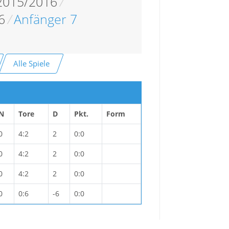
 2015/2016
/
6
/
Anfänger 7
Alle Spiele
N
Tore
D
Pkt.
Form
0
4:2
2
0:0
0
4:2
2
0:0
0
4:2
2
0:0
0
0:6
-6
0:0