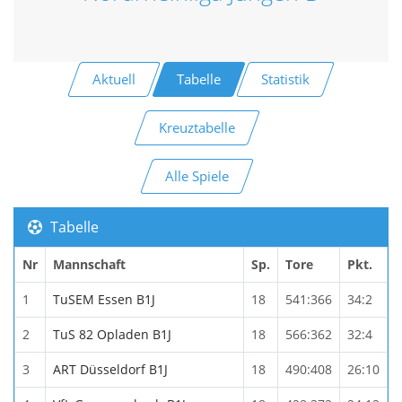
Aktuell
Tabelle
Statistik
Kreuztabelle
Alle Spiele
Tabelle
Nr
Mannschaft
Sp.
Tore
Pkt.
1
TuSEM Essen B1J
18
541:366
34:2
2
TuS 82 Opladen B1J
18
566:362
32:4
3
ART Düsseldorf B1J
18
490:408
26:10