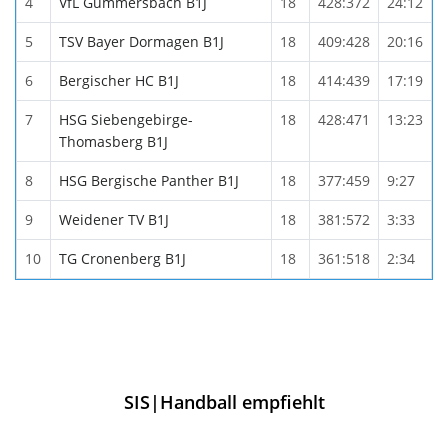
4
VfL Gummersbach B1J
18
428:372
24:12
5
TSV Bayer Dormagen B1J
18
409:428
20:16
6
Bergischer HC B1J
18
414:439
17:19
7
HSG Siebengebirge-
18
428:471
13:23
Thomasberg B1J
8
HSG Bergische Panther B1J
18
377:459
9:27
9
Weidener TV B1J
18
381:572
3:33
10
TG Cronenberg B1J
18
361:518
2:34
SIS|Handball empfiehlt