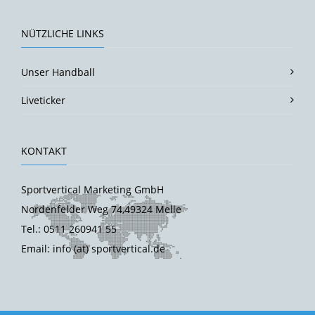
NÜTZLICHE LINKS
Unser Handball
Liveticker
KONTAKT
Sportvertical Marketing GmbH
Nordenfelder Weg 74,49324 Melle
Tel.: 0511 260941 55
Email: info (at) sportvertical.de