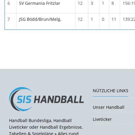
6
SV Germania Fritzlar
12
3
1
8
156:1
7
JSG Bödd/Brun/Melg.
12
1
0
11
139:2
NÜTZLICHE LINKS
Unser Handball
Liveticker
Handball Bundesliga, Handball
Liveticker oder Handball Ergebnisse,
Tabellen & Spielpläne » Alles rund