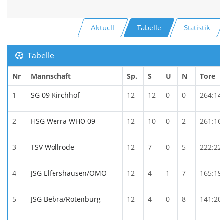
Aktuell
Tabelle
Statistik
Tabelle
Nr
Mannschaft
Sp.
S
U
N
Tore
1
SG 09 Kirchhof
12
12
0
0
264:1
2
HSG Werra WHO 09
12
10
0
2
261:1
3
TSV Wollrode
12
7
0
5
222:2
4
JSG Elfershausen/OMO
12
4
1
7
165:1
5
JSG Bebra/Rotenburg
12
4
0
8
141:2