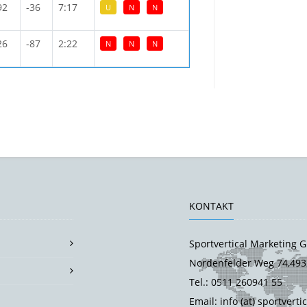
92
-36
7:17
U
N
N
26
-87
2:22
N
N
N
KONTAKT
Sportvertical Marketing
Nordenfelder Weg 74,493
Tel.: 0511 260941 55
Email: info (at) sportverti