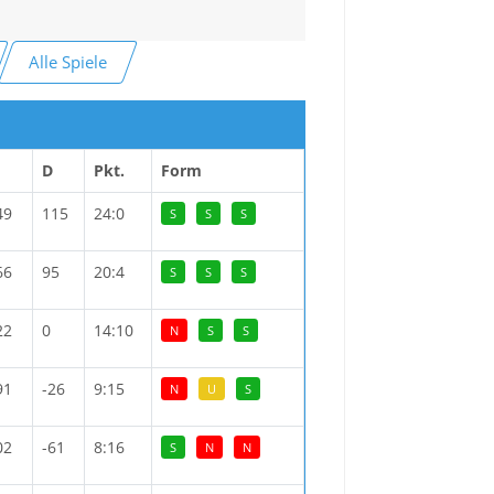
Alle Spiele
D
Pkt.
Form
49
115
24:0
S
S
S
66
95
20:4
S
S
S
22
0
14:10
N
S
S
91
-26
9:15
N
U
S
02
-61
8:16
S
N
N