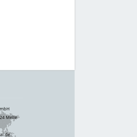
 GmbH
24 Melle
cal.de