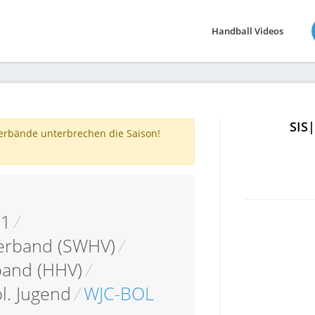
Handball Videos
SIS
verbände unterbrechen die Saison!
11
/
erband (SWHV)
/
band (HHV)
/
l. Jugend
/
WJC-BOL