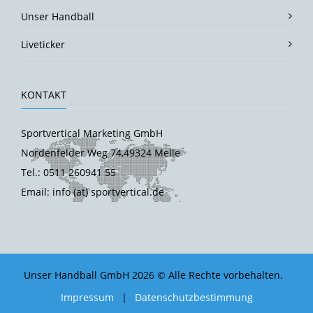
Unser Handball
Liveticker
KONTAKT
Sportvertical Marketing GmbH
Nordenfelder Weg 74,49324 Melle
Tel.: 0511 260941 55
Email: info (at) sportvertical.de
Unser Handball GmbH 2026 © Alle Rechte vorbehalten.
Impressum
|
Datenschutzbestimmung