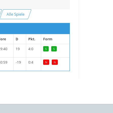
Alle Spiele
Tore
D
Pkt.
Form
59:40
19
4:0
S
S
40:59
-19
0:4
N
N