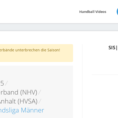
Handball Videos
SIS
verbände unterbrechen die Saison!
05
/
erband (NHV)
/
nhalt (HVSA)
/
andsliga Männer