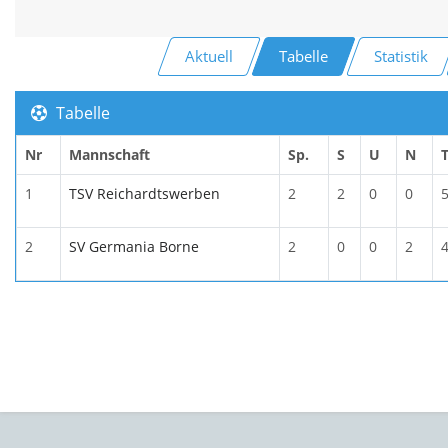
Aktuell
Tabelle
Statistik
Tabelle
Nr
Mannschaft
Sp.
S
U
N
1
TSV Reichardtswerben
2
2
0
0
2
SV Germania Borne
2
0
0
2