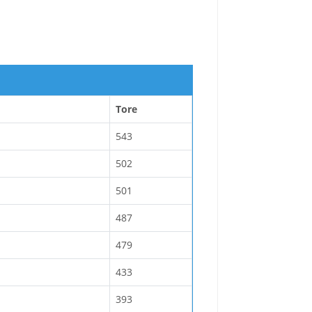
Tore
543
502
501
487
479
433
393