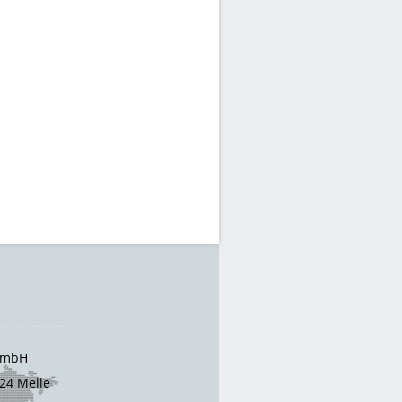
 GmbH
24 Melle