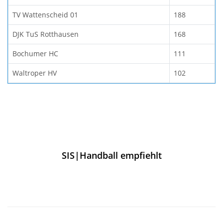
TV Wattenscheid 01
188
DJK TuS Rotthausen
168
Bochumer HC
111
Waltroper HV
102
SIS|Handball empfiehlt