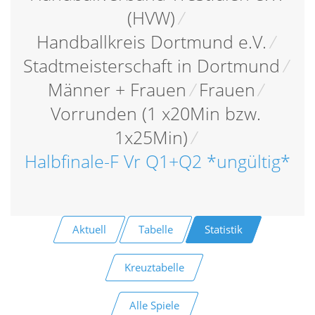
(HVW)
/
Handballkreis Dortmund e.V.
/
Stadtmeisterschaft in Dortmund
/
Männer + Frauen
/
Frauen
/
Vorrunden (1 x20Min bzw.
1x25Min)
/
Halbfinale-F Vr Q1+Q2 *ungültig*
Aktuell
Tabelle
Statistik
Kreuztabelle
Alle Spiele