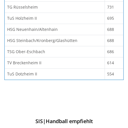
TG Rüsselsheim
731
TuS Holzheim II
695
HSG Neuenhain/Altenhain
688
HSG Steinbach/Kronberg/Glashütten
688
TSG Ober-Eschbach
686
TV Breckenheim II
614
TuS Dotzheim II
554
SIS|Handball empfiehlt