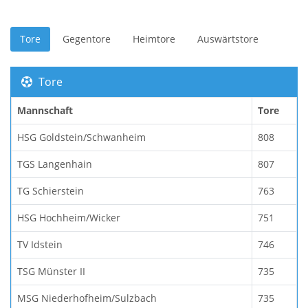
Tore
Gegentore
Heimtore
Auswärtstore
Tore
Mannschaft
Tore
HSG Goldstein/Schwanheim
808
TGS Langenhain
807
TG Schierstein
763
HSG Hochheim/Wicker
751
TV Idstein
746
TSG Münster II
735
MSG Niederhofheim/Sulzbach
735