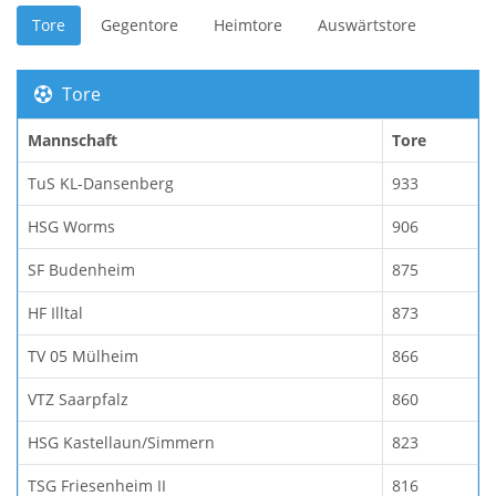
Tore
Gegentore
Heimtore
Auswärtstore
Tore
Mannschaft
Tore
TuS KL-Dansenberg
933
HSG Worms
906
SF Budenheim
875
HF Illtal
873
TV 05 Mülheim
866
VTZ Saarpfalz
860
HSG Kastellaun/Simmern
823
TSG Friesenheim II
816