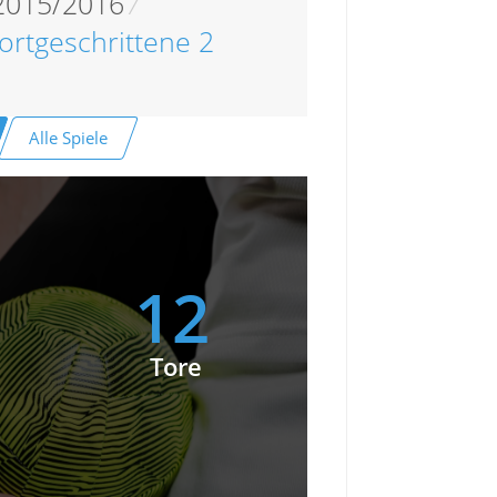
 2015/2016
/
ortgeschrittene 2
Alle Spiele
12
Tore