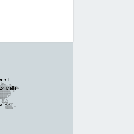
 GmbH
24 Melle
cal.de