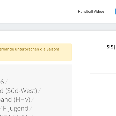
Handball Videos
SIS
verbände unterbrechen die Saison!
16
/
d (Süd-West)
/
band (HHV)
/
/
F-Jugend
/