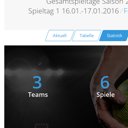
Gesamtspieltage Saison
Spieltag 1 16.01.-17.01.2016
/
F
Aktuell
Tabelle
Statistik
3
6
Teams
Spiele