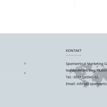
KONTAKT
Sportvertical Marketing
Nordenfelder Weg 74,493
Tel.: 0511 260941 55
Email: info (at) sportverti