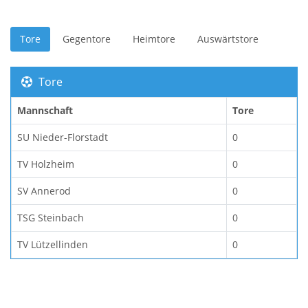
Tore
Gegentore
Heimtore
Auswärtstore
Tore
Mannschaft
Tore
SU Nieder-Florstadt
0
TV Holzheim
0
SV Annerod
0
TSG Steinbach
0
TV Lützellinden
0