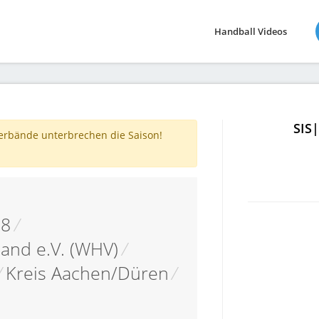
Handball Videos
SIS
verbände unterbrechen die Saison!
18
/
and e.V. (WHV)
/
/
Kreis Aachen/Düren
/