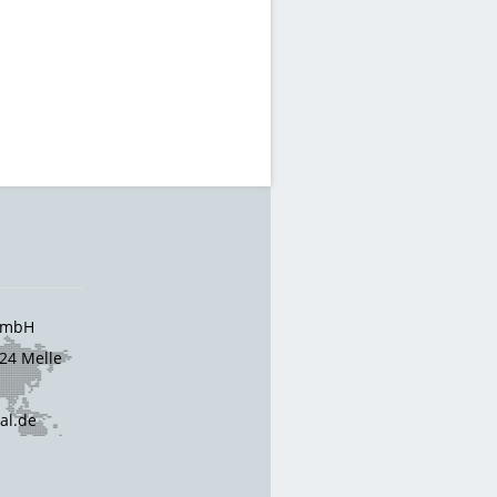
 GmbH
24 Melle
cal.de