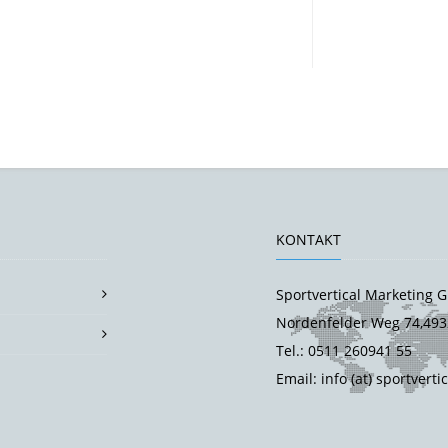
KONTAKT
Sportvertical Marketing
Nordenfelder Weg 74,493
Tel.: 0511 260941 55
Email: info (at) sportverti