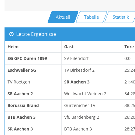
Aktuell
Tabelle
Statistik
Letzte Ergebnisse
Heim
Gast
Tore
SG GFC Düren 1899
SV Eilendorf
0:0
Eschweiler SG
TV Birkesdorf 2
25:2
TV Roetgen
SR Aachen 3
21:4
SR Aachen 2
Westwacht Weiden 2
34:2
Borussia Brand
Gürzenicher TV
38:2
BTB Aachen 3
VfL Bardenberg 2
26:2
SR Aachen 3
BTB Aachen 3
28:2