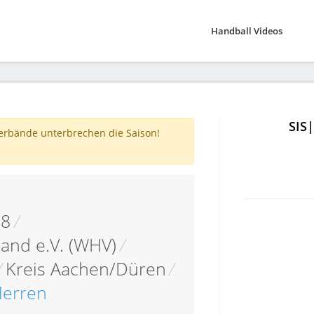
Handball Videos
SIS
verbände unterbrechen die Saison!
18
/
and e.V. (WHV)
/
/
Kreis Aachen/Düren
/
Herren