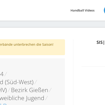
Handball Videos
SIS
verbände unterbrechen die Saison!
14
/
d (Süd-West)
/
HV)
/
Bezirk Gießen
/
weibliche Jugend
/