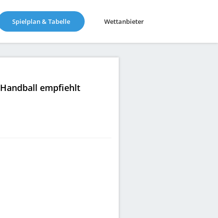
(current)
Spielplan & Tabelle
Wettanbieter
|Handball empfiehlt