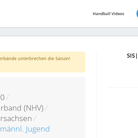
Handball Videos
SIS
verbände unterbrechen die Saison!
10
/
erband (NHV)
/
ersachsen
/
männl. Jugend