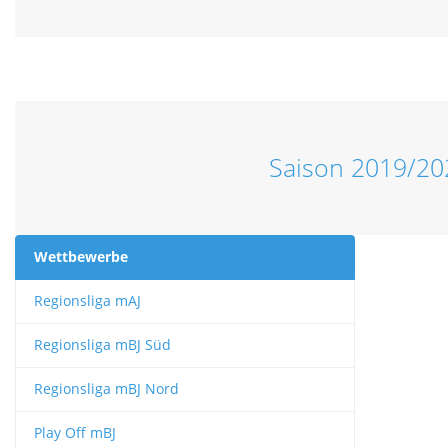
Saison 2019/20
Wettbewerbe
Regionsliga mAJ
Regionsliga mBJ Süd
Regionsliga mBJ Nord
Play Off mBJ