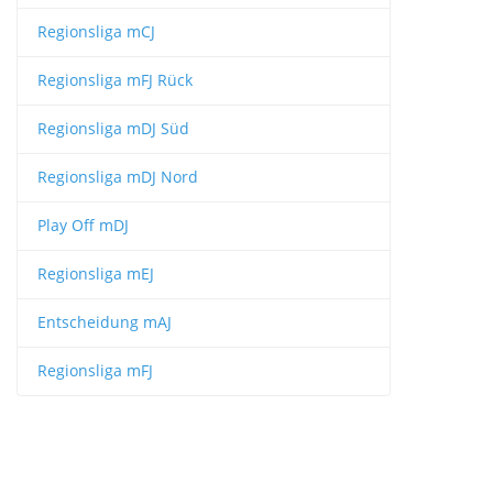
Regionsliga mCJ
Regionsliga mFJ Rück
Regionsliga mDJ Süd
Regionsliga mDJ Nord
Play Off mDJ
Regionsliga mEJ
Entscheidung mAJ
Regionsliga mFJ