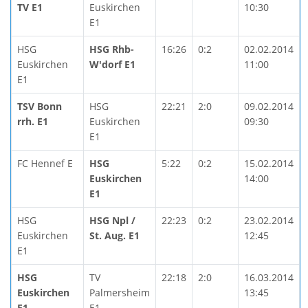
TV E1
Euskirchen
10:30
E1
HSG
HSG Rhb-
16:26
0:2
02.02.2014
Euskirchen
W'dorf E1
11:00
E1
TSV Bonn
HSG
22:21
2:0
09.02.2014
rrh. E1
Euskirchen
09:30
E1
FC Hennef E
HSG
5:22
0:2
15.02.2014
Euskirchen
14:00
E1
HSG
HSG Npl /
22:23
0:2
23.02.2014
Euskirchen
St. Aug. E1
12:45
E1
HSG
TV
22:18
2:0
16.03.2014
Euskirchen
Palmersheim
13:45
E1
E1