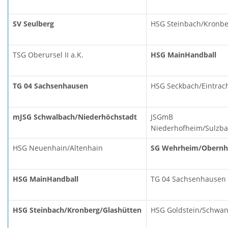
SV Seulberg
HSG Steinbach/Kronbe
TSG Oberursel II a.K.
HSG MainHandball
TG 04 Sachsenhausen
HSG Seckbach/Eintrac
mJSG Schwalbach/Niederhöchstadt
JSGmB
Niederhofheim/Sulzb
HSG Neuenhain/Altenhain
SG Wehrheim/Obernhai
HSG MainHandball
TG 04 Sachsenhausen
HSG Steinbach/Kronberg/Glashütten
HSG Goldstein/Schwa