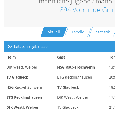
männliche Jugend
/
männl.
894 Vorrunde Gru
Aktuell
Tabelle
Statistik
Letzte Ergebnisse
Heim
Gast
To
DJK Westf. Welper
HSG Rauxel-Schwerin
13:
TV Gladbeck
ETG Recklinghausen
20:
HSG Rauxel-Schwerin
TV Gladbeck
18:
ETG Recklinghausen
DJK Westf. Welper
17:
DJK Westf. Welper
TV Gladbeck
21: