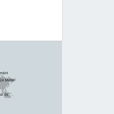
 GmbH
24 Melle
cal.de