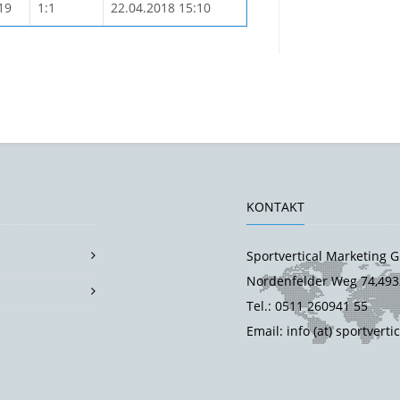
19
1:1
22.04.2018 15:10
KONTAKT
Sportvertical Marketing
Nordenfelder Weg 74,493
Tel.: 0511 260941 55
Email: info (at) sportverti