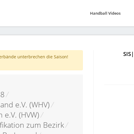
Handball Videos
SIS
verbände unterbrechen die Saison!
18
/
and e.V. (WHV)
/
 e.V. (HVW)
/
fikation zum Bezirk
/