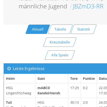
männliche Jugend
/
JBZmD3-RR
Aktuell
Tabelle
Statistik
Kreuztabelle
Alle Spiele
Letzte Ergebnisse
Heim
Gast
Tore
Punkte
Dat
HSG
mABCD
17:29
0:2
22.0
Lingenf/Schweg
Kandel/Herxh
17:3
TuS
HSG
30:13
2:0
24.0