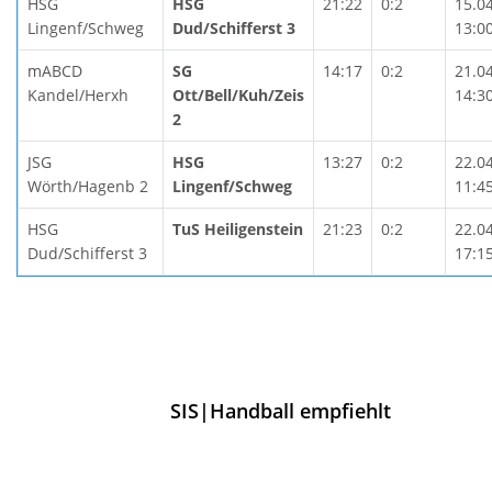
HSG
HSG
21:22
0:2
15.0
Lingenf/Schweg
Dud/Schifferst 3
13:0
mABCD
SG
14:17
0:2
21.0
Kandel/Herxh
Ott/Bell/Kuh/Zeis
14:3
2
JSG
HSG
13:27
0:2
22.0
Wörth/Hagenb 2
Lingenf/Schweg
11:4
HSG
TuS Heiligenstein
21:23
0:2
22.0
Dud/Schifferst 3
17:1
SIS|Handball empfiehlt