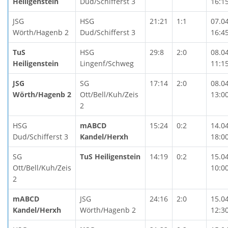
Heiligenstein
Dud/Schifferst 3
16:1
JSG
HSG
21:21
1:1
07.0
Wörth/Hagenb 2
Dud/Schifferst 3
16:4
TuS
HSG
29:8
2:0
08.0
Heiligenstein
Lingenf/Schweg
11:1
JSG
SG
17:14
2:0
08.0
Wörth/Hagenb 2
Ott/Bell/Kuh/Zeis
13:0
2
HSG
mABCD
15:24
0:2
14.0
Dud/Schifferst 3
Kandel/Herxh
18:0
SG
TuS Heiligenstein
14:19
0:2
15.0
Ott/Bell/Kuh/Zeis
10:0
2
mABCD
JSG
24:16
2:0
15.0
Kandel/Herxh
Wörth/Hagenb 2
12:3