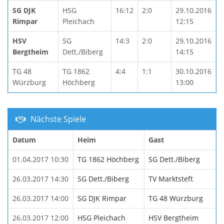
SG DJK
HSG
16:12
2:0
29.10.2016
Rimpar
Pleichach
12:15
HSV
SG
14:3
2:0
29.10.2016
Bergtheim
Dett./Biberg
14:15
TG 48
TG 1862
4:4
1:1
30.10.2016
Würzburg
Höchberg
13:00
Nächste Spiele
Datum
Heim
Gast
01.04.2017 10:30
TG 1862 Höchberg
SG Dett./Biberg
26.03.2017 14:30
SG Dett./Biberg
TV Marktsteft
26.03.2017 14:00
SG DJK Rimpar
TG 48 Würzburg
26.03.2017 12:00
HSG Pleichach
HSV Bergtheim