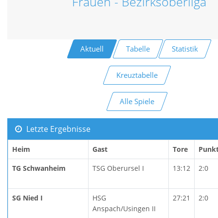
Frauen - Bezirksoberliga
Aktuell
Tabelle
Statistik
Kreuztabelle
Alle Spiele
Letzte Ergebnisse
Heim
Gast
Tore
Punk
TG Schwanheim
TSG Oberursel I
13:12
2:0
SG Nied I
HSG
27:21
2:0
Anspach/Usingen II