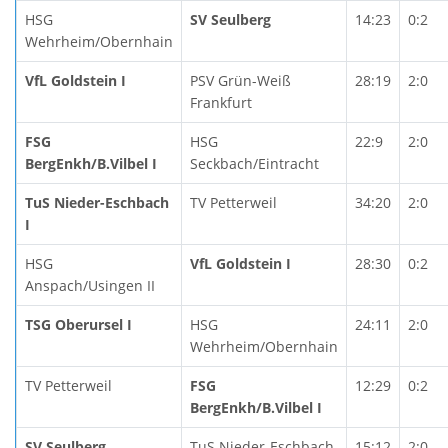
HSG
SV Seulberg
14:23
0:2
Wehrheim/Obernhain
VfL Goldstein I
PSV Grün-Weiß
28:19
2:0
Frankfurt
FSG
HSG
22:9
2:0
BergEnkh/B.Vilbel I
Seckbach/Eintracht
TuS Nieder-Eschbach
TV Petterweil
34:20
2:0
I
HSG
VfL Goldstein I
28:30
0:2
Anspach/Usingen II
TSG Oberursel I
HSG
24:11
2:0
Wehrheim/Obernhain
TV Petterweil
FSG
12:29
0:2
BergEnkh/B.Vilbel I
SV Seulberg
TuS Nieder-Eschbach
15:12
2:0