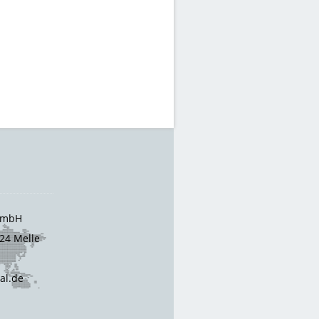
 GmbH
24 Melle
cal.de