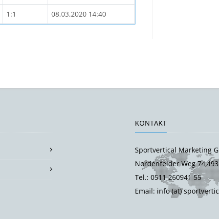
1:1
08.03.2020 14:40
KONTAKT
Sportvertical Marketing
Nordenfelder Weg 74,493
Tel.: 0511 260941 55
Email: info (at) sportverti