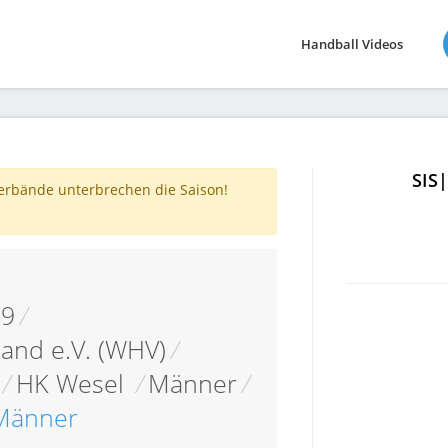
Handball Videos
SIS
verbände unterbrechen die Saison!
19
/
and e.V. (WHV)
/
/
HK Wesel
/
Männer
/
 Männer