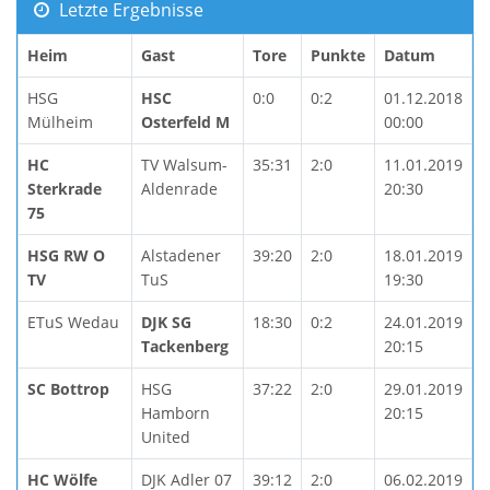
Letzte Ergebnisse
Heim
Gast
Tore
Punkte
Datum
HSG
HSC
0:0
0:2
01.12.2018
Mülheim
Osterfeld M
00:00
HC
TV Walsum-
35:31
2:0
11.01.2019
Sterkrade
Aldenrade
20:30
75
HSG RW O
Alstadener
39:20
2:0
18.01.2019
TV
TuS
19:30
ETuS Wedau
DJK SG
18:30
0:2
24.01.2019
Tackenberg
20:15
SC Bottrop
HSG
37:22
2:0
29.01.2019
Hamborn
20:15
United
HC Wölfe
DJK Adler 07
39:12
2:0
06.02.2019