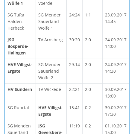
Wölfe 1
Voerde
SG TuRa
SG Menden
24:24
1:1
23.09.2017
Halden-
Sauerland
14:45
Herbeck
Wölfe 1
JSG
TV Arnsberg
30:20
2:0
24.09.2017
Bösperde-
14:00
Halingen
HVE Villigst-
SG Menden
29:14
2:0
24.09.2017
Ergste
Sauerland
14:30
Wölfe 2
HV Sundern
TV Wickede
22:21
2:0
30.09.2017
13:00
SG Ruhrtal
HVE Villigst-
15:41
0:2
30.09.2017
Ergste
17:30
SG Menden
JSG
11:19
0:2
01.10.2017
Sauerland
Gevelsberg-
15:00