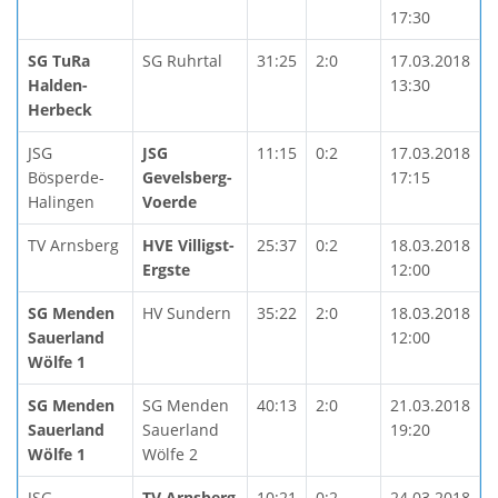
17:30
SG TuRa
SG Ruhrtal
31:25
2:0
17.03.2018
Halden-
13:30
Herbeck
JSG
JSG
11:15
0:2
17.03.2018
Bösperde-
Gevelsberg-
17:15
Halingen
Voerde
TV Arnsberg
HVE Villigst-
25:37
0:2
18.03.2018
Ergste
12:00
SG Menden
HV Sundern
35:22
2:0
18.03.2018
Sauerland
12:00
Wölfe 1
SG Menden
SG Menden
40:13
2:0
21.03.2018
Sauerland
Sauerland
19:20
Wölfe 1
Wölfe 2
JSG
TV Arnsberg
10:21
0:2
24.03.2018