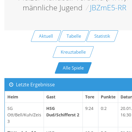
männliche Jugend
/
JBZmE5-RR
Aktuell
Tabelle
Statistik
Kreuztabelle
Alle Spiele
Letzte Ergebnisse
Heim
Gast
Tore
Punkte
Datu
SG
HSG
9:24
0:2
20.01
Ott/Bell/Kuh/Zeis
Dud/Schifferst 2
16:30
3