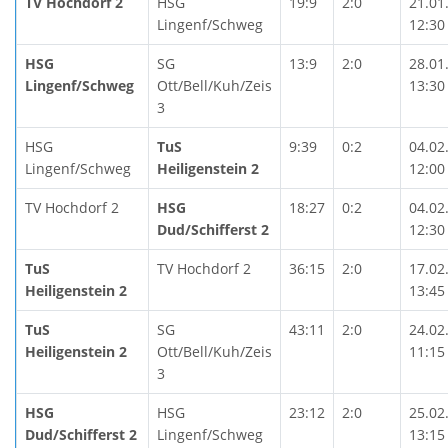
TV Hochdorf 2
HSG
19:9
2:0
21.01
Lingenf/Schweg
12:30
HSG
SG
13:9
2:0
28.01
Lingenf/Schweg
Ott/Bell/Kuh/Zeis
13:30
3
HSG
TuS
9:39
0:2
04.02
Lingenf/Schweg
Heiligenstein 2
12:00
TV Hochdorf 2
HSG
18:27
0:2
04.02
Dud/Schifferst 2
12:30
TuS
TV Hochdorf 2
36:15
2:0
17.02
Heiligenstein 2
13:45
TuS
SG
43:11
2:0
24.02
Heiligenstein 2
Ott/Bell/Kuh/Zeis
11:15
3
HSG
HSG
23:12
2:0
25.02
Dud/Schifferst 2
Lingenf/Schweg
13:15