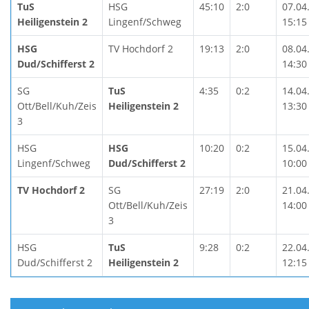
TuS
HSG
45:10
2:0
07.04
Heiligenstein 2
Lingenf/Schweg
15:15
HSG
TV Hochdorf 2
19:13
2:0
08.04
Dud/Schifferst 2
14:30
SG
TuS
4:35
0:2
14.04
Ott/Bell/Kuh/Zeis
Heiligenstein 2
13:30
3
HSG
HSG
10:20
0:2
15.04
Lingenf/Schweg
Dud/Schifferst 2
10:00
TV Hochdorf 2
SG
27:19
2:0
21.04
Ott/Bell/Kuh/Zeis
14:00
3
HSG
TuS
9:28
0:2
22.04
Dud/Schifferst 2
Heiligenstein 2
12:15