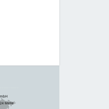
 GmbH
24 Melle