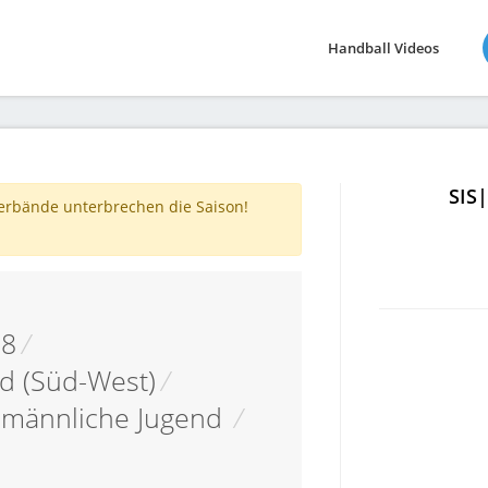
Handball Videos
SIS
verbände unterbrechen die Saison!
18
/
d (Süd-West)
/
männliche Jugend
/