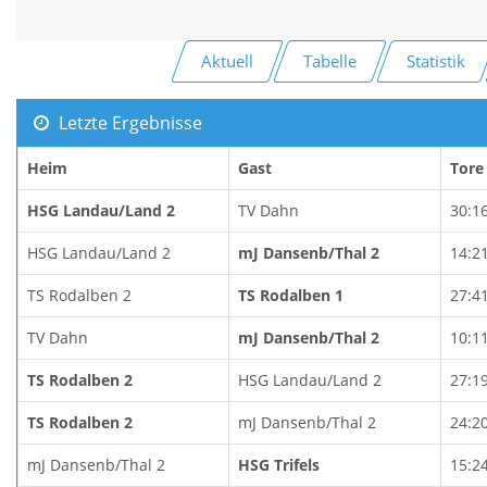
Aktuell
Tabelle
Statistik
Letzte Ergebnisse
Heim
Gast
Tore
HSG Landau/Land 2
TV Dahn
30:1
HSG Landau/Land 2
mJ Dansenb/Thal 2
14:2
TS Rodalben 2
TS Rodalben 1
27:4
TV Dahn
mJ Dansenb/Thal 2
10:1
TS Rodalben 2
HSG Landau/Land 2
27:1
TS Rodalben 2
mJ Dansenb/Thal 2
24:2
mJ Dansenb/Thal 2
HSG Trifels
15:2