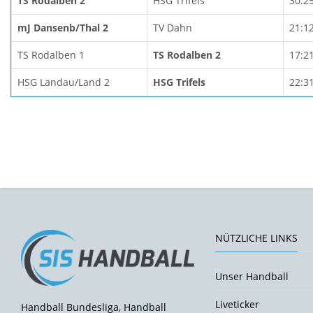
TS Rodalben 2
HSG Trifels
30:2
mJ Dansenb/Thal 2
TV Dahn
21:1
TS Rodalben 1
TS Rodalben 2
17:2
HSG Landau/Land 2
HSG Trifels
22:3
NÜTZLICHE LINKS
Unser Handball
Liveticker
Handball Bundesliga, Handball