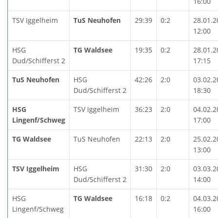
16:00
TSV Iggelheim
TuS Neuhofen
29:39
0:2
28.01.2
12:00
HSG
TG Waldsee
19:35
0:2
28.01.2
Dud/Schifferst 2
17:15
TuS Neuhofen
HSG
42:26
2:0
03.02.2
Dud/Schifferst 2
18:30
HSG
TSV Iggelheim
36:23
2:0
04.02.2
Lingenf/Schweg
17:00
TG Waldsee
TuS Neuhofen
22:13
2:0
25.02.2
13:00
TSV Iggelheim
HSG
31:30
2:0
03.03.2
Dud/Schifferst 2
14:00
HSG
TG Waldsee
16:18
0:2
04.03.2
Lingenf/Schweg
16:00