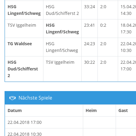
HSG
HSG
33:24
2:0
15.04.2
Lingenf/Schweg
Dud/Schifferst 2
14:30
TSV Iggelheim
HSG
23:41
0:2
18.04.2
Lingenf/Schweg
17:30
TG Waldsee
HSG
24:23
2:0
22.04.2
Lingenf/Schweg
10:30
HSG
TSV Iggelheim
30:22
2:0
22.04.2
Dud/Schifferst
17:00
2
Nächste Spiele
Datum
Heim
Gast
22.04.2018 17:00
22.04.2018 10:30