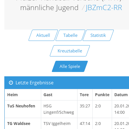
männliche Jugend
/
JBZmC2-RR
Aktuell
Tabelle
Statistik
Kreuztabelle
Alle Spiele
Letzte Ergebnisse
Heim
Gast
Tore
Punkte
Datum
TuS Neuhofen
HSG
35:27
2:0
20.01.2
Lingenf/Schweg
14:00
TG Waldsee
TSV Iggelheim
47:14
2:0
20.01.2