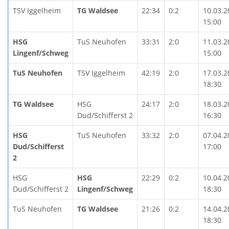
TSV Iggelheim
TG Waldsee
22:34
0:2
10.03.2
15:00
HSG
TuS Neuhofen
33:31
2:0
11.03.2
Lingenf/Schweg
15:00
TuS Neuhofen
TSV Iggelheim
42:19
2:0
17.03.2
18:30
TG Waldsee
HSG
24:17
2:0
18.03.2
Dud/Schifferst 2
16:30
HSG
TuS Neuhofen
33:32
2:0
07.04.2
Dud/Schifferst
17:00
2
HSG
HSG
22:29
0:2
10.04.2
Dud/Schifferst 2
Lingenf/Schweg
18:30
TuS Neuhofen
TG Waldsee
21:26
0:2
14.04.2
18:30