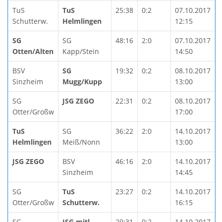
TuS
TuS
25:38
0:2
07.10.2017
Schutterw.
Helmlingen
12:15
SG
SG
48:16
2:0
07.10.2017
Otten/Alten
Kapp/Stein
14:50
BSV
SG
19:32
0:2
08.10.2017
Sinzheim
Mugg/Kupp
13:00
SG
JSG ZEGO
22:31
0:2
08.10.2017
Otter/Großw
17:00
TuS
SG
36:22
2:0
14.10.2017
Helmlingen
Meiß/Nonn
13:00
JSG ZEGO
BSV
46:16
2:0
14.10.2017
Sinzheim
14:45
SG
TuS
23:27
0:2
14.10.2017
Otter/Großw
Schutterw.
16:15
SG
JSG mitl
29:31
0:2
14.10.2017