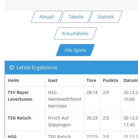
Aktuell
Tabelle
Statistik
Kreuztabelle
Alle Spiele
Letzte Ergebnisse
Heim
Gast
Tore
Punkte
Datum
TSV Bayer
HSG
28:14
2:0
20.12.
Leverkusen
Handewitt/Nord
16:00
Harrislee
TSG Ketsch
Frisch Auf
35:23
2:0
20.12.
Göppingen
17:45
HSG
TSG Ketsch
27:25
2:0
21.12.