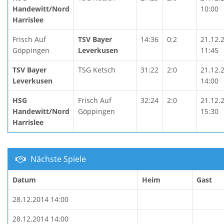
Handewitt/Nord
10:00
Harrislee
Frisch Auf
TSV Bayer
14:36
0:2
21.12.
Göppingen
Leverkusen
11:45
TSV Bayer
TSG Ketsch
31:22
2:0
21.12.
Leverkusen
14:00
HSG
Frisch Auf
32:24
2:0
21.12.
Handewitt/Nord
Göppingen
15:30
Harrislee
Nächste Spiele
Datum
Heim
Gast
28.12.2014 14:00
28.12.2014 14:00