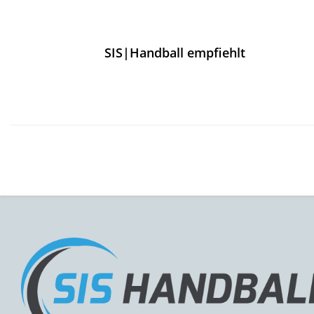
SIS|Handball empfiehlt