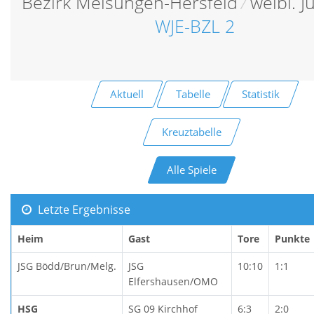
Bezirk Melsungen-Hersfeld
/
weibl. 
WJE-BZL 2
Aktuell
Tabelle
Statistik
Kreuztabelle
Alle Spiele
Letzte Ergebnisse
Heim
Gast
Tore
Punkte
JSG Bödd/Brun/Melg.
JSG
10:10
1:1
Elfershausen/OMO
HSG
SG 09 Kirchhof
6:3
2:0