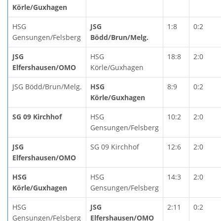
Körle/Guxhagen
HSG
JSG
1:8
0:2
Gensungen/Felsberg
Bödd/Brun/Melg.
JSG
HSG
18:8
2:0
Elfershausen/OMO
Körle/Guxhagen
JSG Bödd/Brun/Melg.
HSG
8:9
0:2
Körle/Guxhagen
SG 09 Kirchhof
HSG
10:2
2:0
Gensungen/Felsberg
JSG
SG 09 Kirchhof
12:6
2:0
Elfershausen/OMO
HSG
HSG
14:3
2:0
Körle/Guxhagen
Gensungen/Felsberg
HSG
JSG
2:11
0:2
Gensungen/Felsberg
Elfershausen/OMO