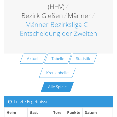
(HHV)
/
Bezirk Gießen
/
Männer
/
Männer Bezirksliga C -
Entscheidung der Zweiten
Aktuell
Tabelle
Statistik
Kreuztabelle
Alle Spiele
Letzte Ergebnisse
Heim
Gast
Tore
Punkte
Datum