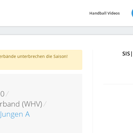
Handball Videos
SIS
verbände unterbrechen die Saison!
10
/
erband (WHV)
/
-Jungen A