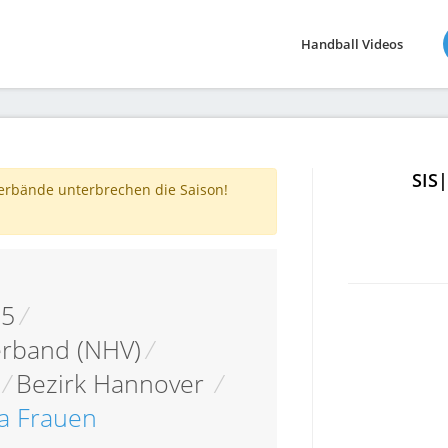
Handball Videos
SIS
verbände unterbrechen die Saison!
05
/
erband (NHV)
/
/
Bezirk Hannover
/
ga Frauen