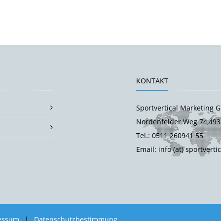
KONTAKT
Sportvertical Marketing
Nordenfelder Weg 74,493
Tel.: 0511 260941 55
Email: info (at) sportverti
essum
|
Datenschutzbestimmung