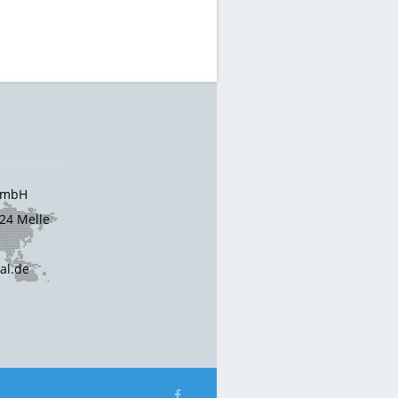
 GmbH
24 Melle
cal.de