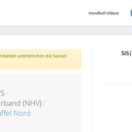
Handball Videos
SIS
verbände unterbrechen die Saison!
05
/
erband (NHV)
/
affel Nord