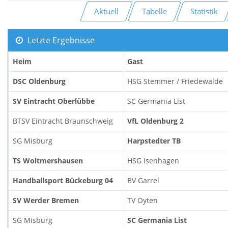
Aktuell
Tabelle
Statistik
Letzte Ergebnisse
Heim
Gast
DSC Oldenburg
HSG Stemmer / Friedewalde
SV Eintracht Oberlübbe
SC Germania List
BTSV Eintracht Braunschweig
VfL Oldenburg 2
SG Misburg
Harpstedter TB
TS Woltmershausen
HSG Isenhagen
Handballsport Bückeburg 04
BV Garrel
SV Werder Bremen
TV Oyten
SG Misburg
SC Germania List