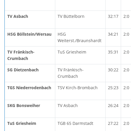
TV Asbach
TV Büttelborn
32:17
2:0
HSG Böllstein/Wersau
HSG
34:21
2:0
Weiterst./Braunshardt
TV Fränkisch-
TuS Griesheim
35:31
2:0
Crumbach
SG Dietzenbach
TV Fränkisch-
30:22
2:0
Crumbach
TGS Niederrodenbach
TSV Kirch-Brombach
25:23
2:0
SKG Bonsweiher
TV Asbach
26:24
2:0
TuS Griesheim
TGB 65 Darmstadt
27:22
2:0