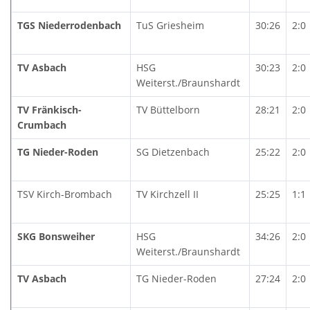
TGS Niederrodenbach
TuS Griesheim
30:26
2:0
TV Asbach
HSG
30:23
2:0
Weiterst./Braunshardt
TV Fränkisch-
TV Büttelborn
28:21
2:0
Crumbach
TG Nieder-Roden
SG Dietzenbach
25:22
2:0
TSV Kirch-Brombach
TV Kirchzell II
25:25
1:1
SKG Bonsweiher
HSG
34:26
2:0
Weiterst./Braunshardt
TV Asbach
TG Nieder-Roden
27:24
2:0