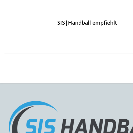
SIS|Handball empfiehlt