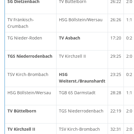
SG Dietzenbach
TV Büttelborn
26:22
2:0
TV Fränkisch-
HSG Böllstein/Wersau
26:26
1:1
Crumbach
TG Nieder-Roden
TV Asbach
17:20
0:2
TGS Niederrodenbach
TV Kirchzell II
29:25
2:0
TSV Kirch-Brombach
HSG
23:25
0:2
Weiterst./Braunshardt
HSG Böllstein/Wersau
TGB 65 Darmstadt
28:28
1:1
TV Büttelborn
TGS Niederrodenbach
22:19
2:0
TV Kirchzell II
TSV Kirch-Brombach
32:31
2:0