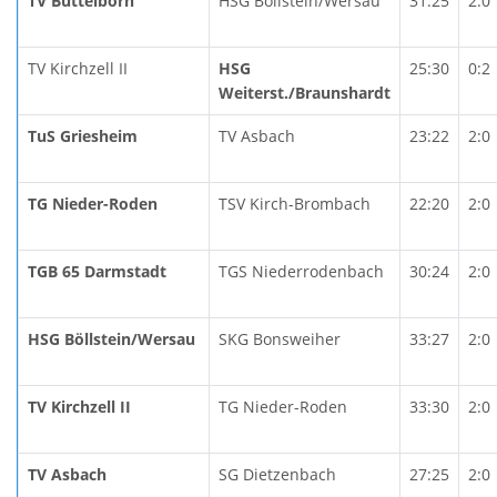
TV Büttelborn
HSG Böllstein/Wersau
31:25
2:0
TV Kirchzell II
HSG
25:30
0:2
Weiterst./Braunshardt
TuS Griesheim
TV Asbach
23:22
2:0
TG Nieder-Roden
TSV Kirch-Brombach
22:20
2:0
TGB 65 Darmstadt
TGS Niederrodenbach
30:24
2:0
HSG Böllstein/Wersau
SKG Bonsweiher
33:27
2:0
TV Kirchzell II
TG Nieder-Roden
33:30
2:0
TV Asbach
SG Dietzenbach
27:25
2:0