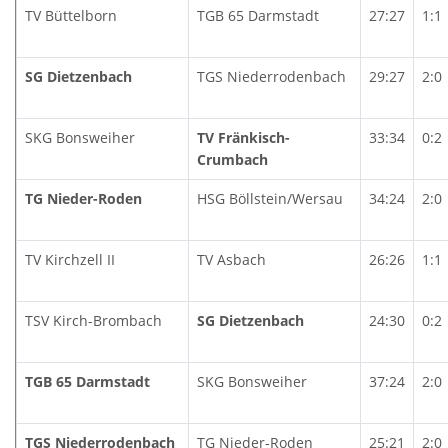
TV Büttelborn
TGB 65 Darmstadt
27:27
1:1
SG Dietzenbach
TGS Niederrodenbach
29:27
2:0
SKG Bonsweiher
TV Fränkisch-
33:34
0:2
Crumbach
TG Nieder-Roden
HSG Böllstein/Wersau
34:24
2:0
TV Kirchzell II
TV Asbach
26:26
1:1
TSV Kirch-Brombach
SG Dietzenbach
24:30
0:2
TGB 65 Darmstadt
SKG Bonsweiher
37:24
2:0
TGS Niederrodenbach
TG Nieder-Roden
25:21
2:0