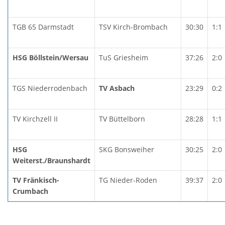
TGB 65 Darmstadt
TSV Kirch-Brombach
30:30
1:1
HSG Böllstein/Wersau
TuS Griesheim
37:26
2:0
TGS Niederrodenbach
TV Asbach
23:29
0:2
TV Kirchzell II
TV Büttelborn
28:28
1:1
HSG
SKG Bonsweiher
30:25
2:0
Weiterst./Braunshardt
TV Fränkisch-
TG Nieder-Roden
39:37
2:0
Crumbach