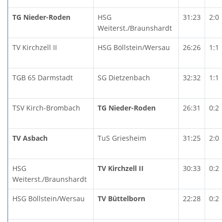
TG Nieder-Roden
HSG
31:23
2:0
Weiterst./Braunshardt
TV Kirchzell II
HSG Böllstein/Wersau
26:26
1:1
TGB 65 Darmstadt
SG Dietzenbach
32:32
1:1
TSV Kirch-Brombach
TG Nieder-Roden
26:31
0:2
TV Asbach
TuS Griesheim
31:25
2:0
HSG
TV Kirchzell II
30:33
0:2
Weiterst./Braunshardt
HSG Böllstein/Wersau
TV Büttelborn
22:28
0:2