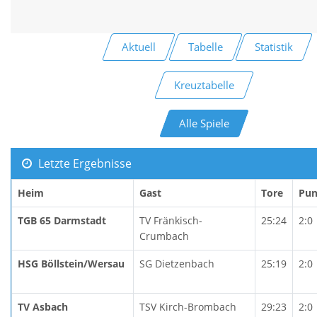
Aktuell
Tabelle
Statistik
Kreuztabelle
Alle Spiele
Letzte Ergebnisse
Heim
Gast
Tore
Pun
TGB 65 Darmstadt
TV Fränkisch-
25:24
2:0
Crumbach
HSG Böllstein/Wersau
SG Dietzenbach
25:19
2:0
TV Asbach
TSV Kirch-Brombach
29:23
2:0