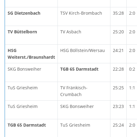
SG Dietzenbach
TSV Kirch-Brombach
35:28
2:0
TV Büttelborn
TV Asbach
25:20
2:0
HSG
HSG Böllstein/Wersau
24:21
2:0
Weiterst./Braunshardt
SKG Bonsweiher
TGB 65 Darmstadt
22:28
0:2
TuS Griesheim
TV Fränkisch-
25:25
1:1
Crumbach
TuS Griesheim
SKG Bonsweiher
23:23
1:1
TGB 65 Darmstadt
TuS Griesheim
25:24
2:0