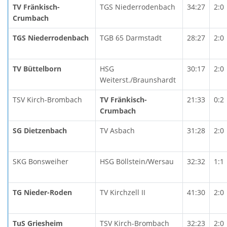
TV Fränkisch-
TGS Niederrodenbach
34:27
2:0
Crumbach
TGS Niederrodenbach
TGB 65 Darmstadt
28:27
2:0
TV Büttelborn
HSG
30:17
2:0
Weiterst./Braunshardt
TSV Kirch-Brombach
TV Fränkisch-
21:33
0:2
Crumbach
SG Dietzenbach
TV Asbach
31:28
2:0
SKG Bonsweiher
HSG Böllstein/Wersau
32:32
1:1
TG Nieder-Roden
TV Kirchzell II
41:30
2:0
TuS Griesheim
TSV Kirch-Brombach
32:23
2:0