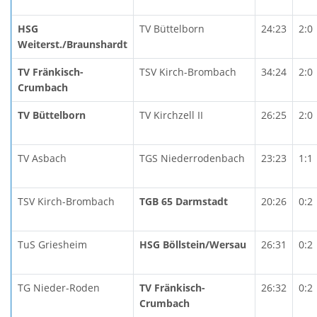
HSG
TV Büttelborn
24:23
2:0
Weiterst./Braunshardt
TV Fränkisch-
TSV Kirch-Brombach
34:24
2:0
Crumbach
TV Büttelborn
TV Kirchzell II
26:25
2:0
TV Asbach
TGS Niederrodenbach
23:23
1:1
TSV Kirch-Brombach
TGB 65 Darmstadt
20:26
0:2
TuS Griesheim
HSG Böllstein/Wersau
26:31
0:2
TG Nieder-Roden
TV Fränkisch-
26:32
0:2
Crumbach