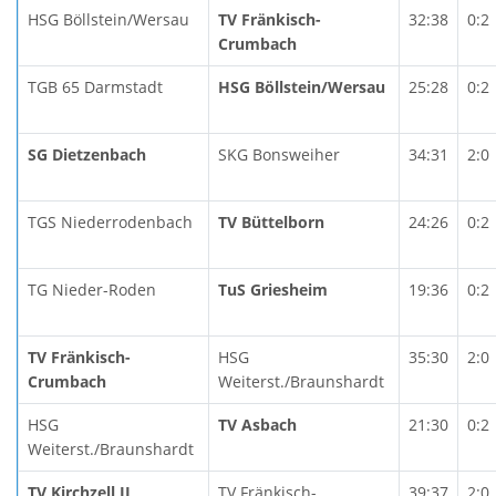
HSG Böllstein/Wersau
TV Fränkisch-
32:38
0:2
Crumbach
TGB 65 Darmstadt
HSG Böllstein/Wersau
25:28
0:2
SG Dietzenbach
SKG Bonsweiher
34:31
2:0
TGS Niederrodenbach
TV Büttelborn
24:26
0:2
TG Nieder-Roden
TuS Griesheim
19:36
0:2
TV Fränkisch-
HSG
35:30
2:0
Crumbach
Weiterst./Braunshardt
HSG
TV Asbach
21:30
0:2
Weiterst./Braunshardt
TV Kirchzell II
TV Fränkisch-
39:37
2:0