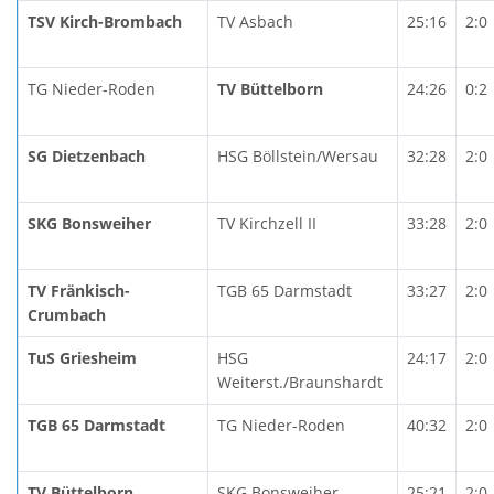
TSV Kirch-Brombach
TV Asbach
25:16
2:0
TG Nieder-Roden
TV Büttelborn
24:26
0:2
SG Dietzenbach
HSG Böllstein/Wersau
32:28
2:0
SKG Bonsweiher
TV Kirchzell II
33:28
2:0
TV Fränkisch-
TGB 65 Darmstadt
33:27
2:0
Crumbach
TuS Griesheim
HSG
24:17
2:0
Weiterst./Braunshardt
TGB 65 Darmstadt
TG Nieder-Roden
40:32
2:0
TV Büttelborn
SKG Bonsweiher
25:21
2:0