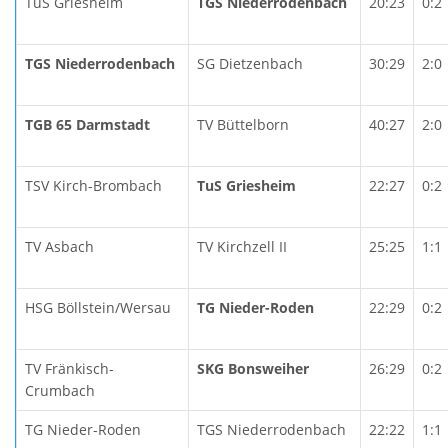
TuS Griesheim
TGS Niederrodenbach
20:23
0:2
TGS Niederrodenbach
SG Dietzenbach
30:29
2:0
TGB 65 Darmstadt
TV Büttelborn
40:27
2:0
TSV Kirch-Brombach
TuS Griesheim
22:27
0:2
TV Asbach
TV Kirchzell II
25:25
1:1
HSG Böllstein/Wersau
TG Nieder-Roden
22:29
0:2
TV Fränkisch-
SKG Bonsweiher
26:29
0:2
Crumbach
TG Nieder-Roden
TGS Niederrodenbach
22:22
1:1