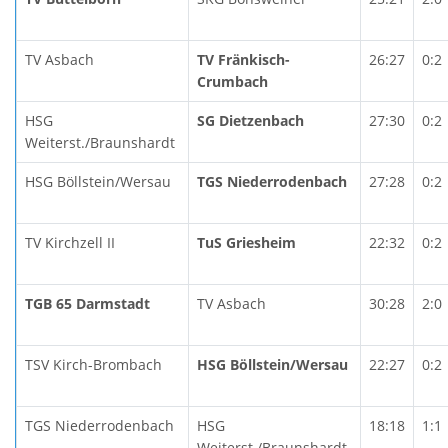
TV Asbach
TV Fränkisch-
26:27
0:2
Crumbach
HSG
SG Dietzenbach
27:30
0:2
Weiterst./Braunshardt
HSG Böllstein/Wersau
TGS Niederrodenbach
27:28
0:2
TV Kirchzell II
TuS Griesheim
22:32
0:2
TGB 65 Darmstadt
TV Asbach
30:28
2:0
TSV Kirch-Brombach
HSG Böllstein/Wersau
22:27
0:2
TGS Niederrodenbach
HSG
18:18
1:1
Weiterst./Braunshardt