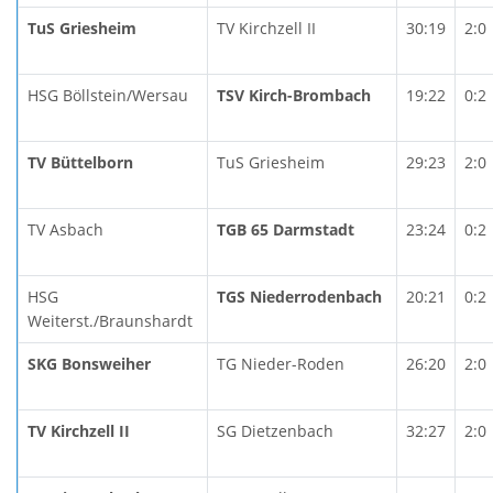
TuS Griesheim
TV Kirchzell II
30:19
2:0
HSG Böllstein/Wersau
TSV Kirch-Brombach
19:22
0:2
TV Büttelborn
TuS Griesheim
29:23
2:0
TV Asbach
TGB 65 Darmstadt
23:24
0:2
HSG
TGS Niederrodenbach
20:21
0:2
Weiterst./Braunshardt
SKG Bonsweiher
TG Nieder-Roden
26:20
2:0
TV Kirchzell II
SG Dietzenbach
32:27
2:0