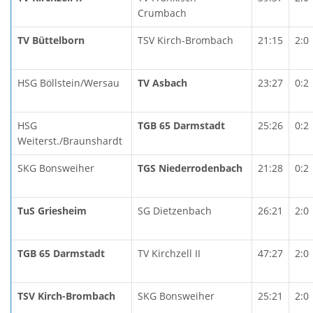
Crumbach
TV Büttelborn
TSV Kirch-Brombach
21:15
2:0
HSG Böllstein/Wersau
TV Asbach
23:27
0:2
HSG
TGB 65 Darmstadt
25:26
0:2
Weiterst./Braunshardt
SKG Bonsweiher
TGS Niederrodenbach
21:28
0:2
TuS Griesheim
SG Dietzenbach
26:21
2:0
TGB 65 Darmstadt
TV Kirchzell II
47:27
2:0
TSV Kirch-Brombach
SKG Bonsweiher
25:21
2:0