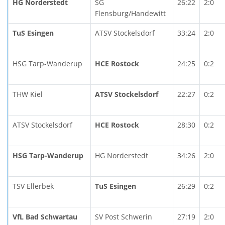
HG Norderstedt
SG
26:22
2:0
Flensburg/Handewitt
TuS Esingen
ATSV Stockelsdorf
33:24
2:0
HSG Tarp-Wanderup
HCE Rostock
24:25
0:2
THW Kiel
ATSV Stockelsdorf
22:27
0:2
ATSV Stockelsdorf
HCE Rostock
28:30
0:2
HSG Tarp-Wanderup
HG Norderstedt
34:26
2:0
TSV Ellerbek
TuS Esingen
26:29
0:2
VfL Bad Schwartau
SV Post Schwerin
27:19
2:0