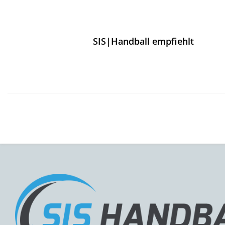
SIS|Handball empfiehlt