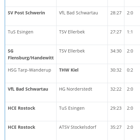
SV Post Schwerin
VfL Bad Schwartau
28:27
2:0
TuS Esingen
TSV Ellerbek
27:27
1:1
SG
TSV Ellerbek
34:30
2:0
Flensburg/Handewitt
HSG Tarp-Wanderup
THW Kiel
30:32
0:2
VfL Bad Schwartau
HG Norderstedt
32:22
2:0
HCE Rostock
TuS Esingen
29:23
2:0
HCE Rostock
ATSV Stockelsdorf
35:27
2:0