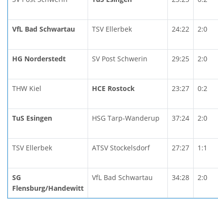
VfL Bad Schwartau
TSV Ellerbek
24:22
2:0
HG Norderstedt
SV Post Schwerin
29:25
2:0
THW Kiel
HCE Rostock
23:27
0:2
TuS Esingen
HSG Tarp-Wanderup
37:24
2:0
TSV Ellerbek
ATSV Stockelsdorf
27:27
1:1
SG
VfL Bad Schwartau
34:28
2:0
Flensburg/Handewitt