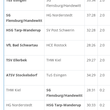
TuS Esingen
SG
35:34
2:0
Flensburg/Handewitt
SG
HG Norderstedt
37:28
2:0
Flensburg/Handewitt
HSG Tarp-Wanderup
SV Post Schwerin
32:28
2:0
VfL Bad Schwartau
HCE Rostock
28:26
2:0
TSV Ellerbek
THW Kiel
29:27
2:0
ATSV Stockelsdorf
TuS Esingen
34:29
2:0
THW Kiel
SG
28:31
0:2
Flensburg/Handewitt
HG Norderstedt
HSG Tarp-Wanderup
30:33
0:2