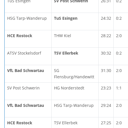
TuS Esingen
SV Post Schwerin
26:31
0:2
HSG Tarp-Wanderup
TuS Esingen
24:32
0:2
HCE Rostock
THW Kiel
28:22
2:0
ATSV Stockelsdorf
TSV Ellerbek
30:32
0:2
VfL Bad Schwartau
SG
31:30
2:0
Flensburg/Handewitt
SV Post Schwerin
HG Norderstedt
23:23
1:1
VfL Bad Schwartau
HSG Tarp-Wanderup
29:24
2:0
HCE Rostock
TSV Ellerbek
27:25
2:0