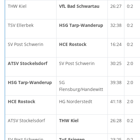
THW Kiel
VfL Bad Schwartau
26:27
0:2
TSV Ellerbek
HSG Tarp-Wanderup
32:38
0:2
SV Post Schwerin
HCE Rostock
16:24
0:2
ATSV Stockelsdorf
SV Post Schwerin
30:25
2:0
HSG Tarp-Wanderup
SG
39:38
2:0
Flensburg/Handewitt
HCE Rostock
HG Norderstedt
41:18
2:0
ATSV Stockelsdorf
THW Kiel
26:28
0:2
SV Post Schwerin
TuS Esingen
23:25
0:2