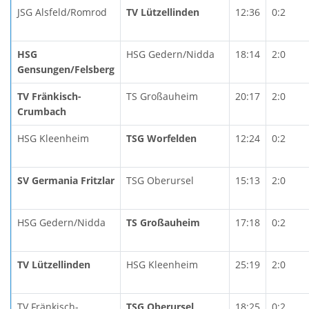
JSG Alsfeld/Romrod
TV Lützellinden
12:36
0:2
HSG
HSG Gedern/Nidda
18:14
2:0
Gensungen/Felsberg
TV Fränkisch-
TS Großauheim
20:17
2:0
Crumbach
HSG Kleenheim
TSG Worfelden
12:24
0:2
SV Germania Fritzlar
TSG Oberursel
15:13
2:0
HSG Gedern/Nidda
TS Großauheim
17:18
0:2
TV Lützellinden
HSG Kleenheim
25:19
2:0
TV Fränkisch-
TSG Oberursel
18:25
0:2