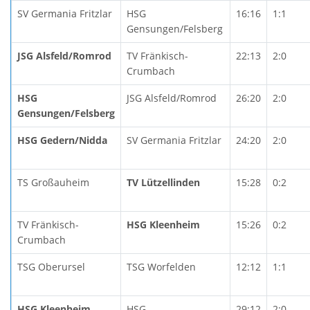
SV Germania Fritzlar
HSG
16:16
1:1
Gensungen/Felsberg
JSG Alsfeld/Romrod
TV Fränkisch-
22:13
2:0
Crumbach
HSG
JSG Alsfeld/Romrod
26:20
2:0
Gensungen/Felsberg
HSG Gedern/Nidda
SV Germania Fritzlar
24:20
2:0
TS Großauheim
TV Lützellinden
15:28
0:2
TV Fränkisch-
HSG Kleenheim
15:26
0:2
Crumbach
TSG Oberursel
TSG Worfelden
12:12
1:1
HSG Kleenheim
HSG
29:12
2:0