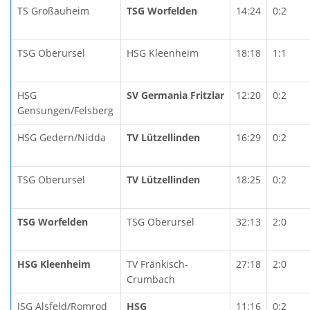
TS Großauheim
TSG Worfelden
14:24
0:2
TSG Oberursel
HSG Kleenheim
18:18
1:1
HSG
SV Germania Fritzlar
12:20
0:2
Gensungen/Felsberg
HSG Gedern/Nidda
TV Lützellinden
16:29
0:2
TSG Oberursel
TV Lützellinden
18:25
0:2
TSG Worfelden
TSG Oberursel
32:13
2:0
HSG Kleenheim
TV Fränkisch-
27:18
2:0
Crumbach
JSG Alsfeld/Romrod
HSG
11:16
0:2