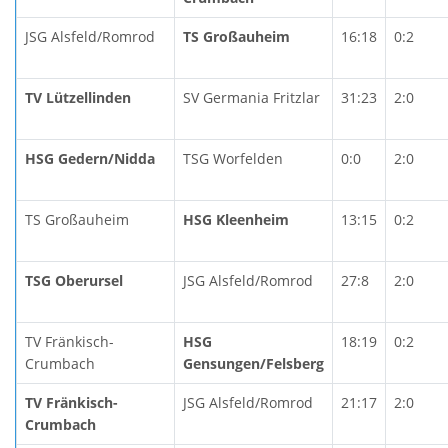
JSG Alsfeld/Romrod
TS Großauheim
16:18
0:2
TV Lützellinden
SV Germania Fritzlar
31:23
2:0
HSG Gedern/Nidda
TSG Worfelden
0:0
2:0
TS Großauheim
HSG Kleenheim
13:15
0:2
TSG Oberursel
JSG Alsfeld/Romrod
27:8
2:0
TV Fränkisch-
HSG
18:19
0:2
Crumbach
Gensungen/Felsberg
TV Fränkisch-
JSG Alsfeld/Romrod
21:17
2:0
Crumbach