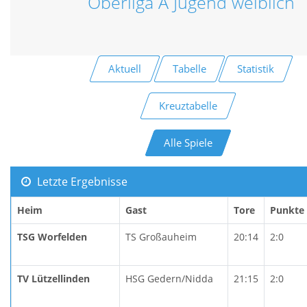
Oberliga A Jugend weiblich
Aktuell
Tabelle
Statistik
Kreuztabelle
Alle Spiele
Letzte Ergebnisse
Heim
Gast
Tore
Punkte
TSG Worfelden
TS Großauheim
20:14
2:0
TV Lützellinden
HSG Gedern/Nidda
21:15
2:0