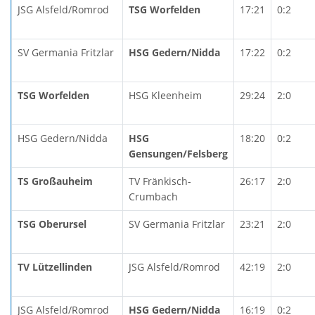
JSG Alsfeld/Romrod
TSG Worfelden
17:21
0:2
SV Germania Fritzlar
HSG Gedern/Nidda
17:22
0:2
TSG Worfelden
HSG Kleenheim
29:24
2:0
HSG Gedern/Nidda
HSG
18:20
0:2
Gensungen/Felsberg
TS Großauheim
TV Fränkisch-
26:17
2:0
Crumbach
TSG Oberursel
SV Germania Fritzlar
23:21
2:0
TV Lützellinden
JSG Alsfeld/Romrod
42:19
2:0
JSG Alsfeld/Romrod
HSG Gedern/Nidda
16:19
0:2