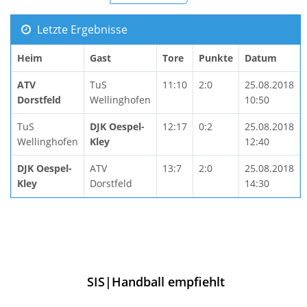
Letzte Ergebnisse
Heim
Gast
Tore
Punkte
Datum
ATV
TuS
11:10
2:0
25.08.2018
Dorstfeld
Wellinghofen
10:50
TuS
DJK Oespel-
12:17
0:2
25.08.2018
Wellinghofen
Kley
12:40
DJK Oespel-
ATV
13:7
2:0
25.08.2018
Kley
Dorstfeld
14:30
SIS|Handball empfiehlt