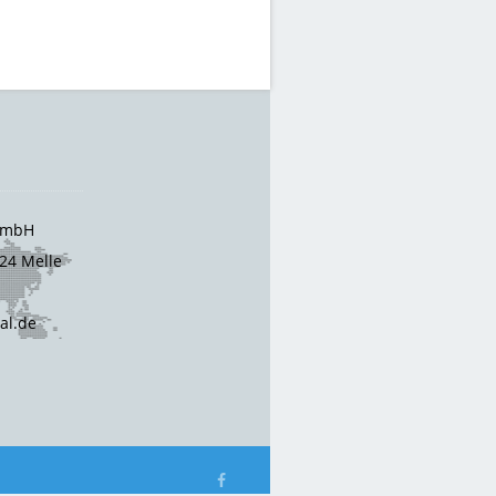
 GmbH
24 Melle
cal.de