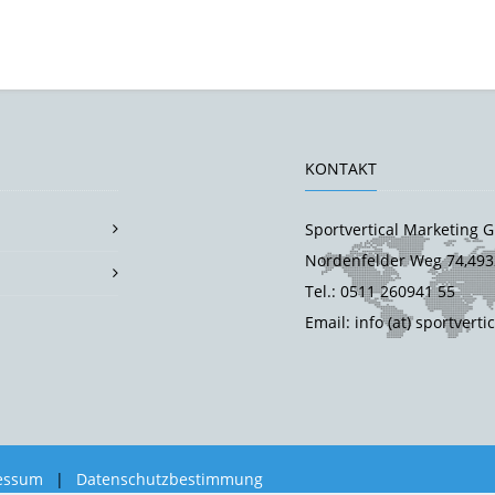
KONTAKT
Sportvertical Marketing
Nordenfelder Weg 74,493
Tel.: 0511 260941 55
Email: info (at) sportverti
essum
|
Datenschutzbestimmung