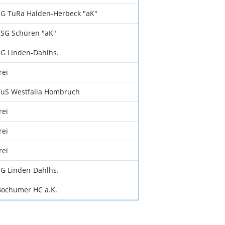
SG TuRa Halden-Herbeck "aK"
TSG Schüren "aK"
SG Linden-Dahlhs.
rei
TuS Westfalia Hombruch
rei
rei
rei
SG Linden-Dahlhs.
Bochumer HC a.K.