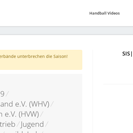
Handball Videos
SIS
verbände unterbrechen die Saison!
19
/
and e.V. (WHV)
/
 e.V. (HVW)
/
trieb
/
Jugend
/