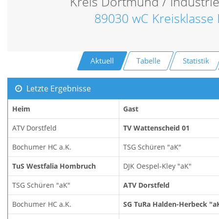
Kreis Dortmund / Industri
89030 wC Kreisklasse 
Aktuell
Tabelle
Statistik
Letzte Ergebnisse
Heim
Gast
ATV Dorstfeld
TV Wattenscheid 01
Bochumer HC a.K.
TSG Schüren "aK"
TuS Westfalia Hombruch
DJK Oespel-Kley "aK"
TSG Schüren "aK"
ATV Dorstfeld
Bochumer HC a.K.
SG TuRa Halden-Herbeck "a