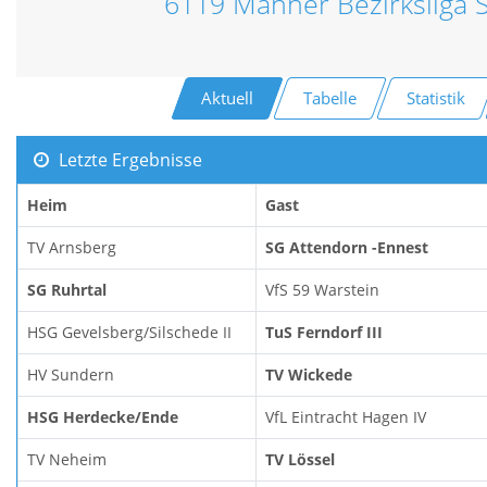
6119 Männer Bezirksliga 
Aktuell
Tabelle
Statistik
Letzte Ergebnisse
Heim
Gast
TV Arnsberg
SG Attendorn -Ennest
SG Ruhrtal
VfS 59 Warstein
HSG Gevelsberg/Silschede II
TuS Ferndorf III
HV Sundern
TV Wickede
HSG Herdecke/Ende
VfL Eintracht Hagen IV
TV Neheim
TV Lössel