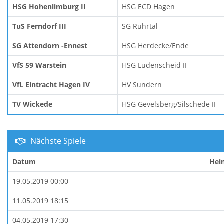
HSG Hohenlimburg II
HSG ECD Hagen
TuS Ferndorf III
SG Ruhrtal
SG Attendorn -Ennest
HSG Herdecke/Ende
VfS 59 Warstein
HSG Lüdenscheid II
VfL Eintracht Hagen IV
HV Sundern
TV Wickede
HSG Gevelsberg/Silschede II
Nächste Spiele
Datum
Hei
19.05.2019 00:00
11.05.2019 18:15
04.05.2019 17:30