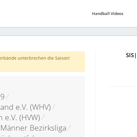
Handball Videos
SIS
verbände unterbrechen die Saison!
19
/
and e.V. (WHV)
/
 e.V. (HVW)
/
Männer Bezirksliga
/