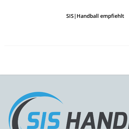
SIS|Handball empfiehlt