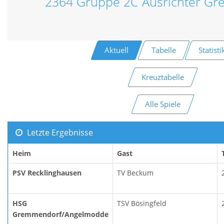
2364 Gruppe 2C Ausrichter G
Aktuell
Tabelle
Statisti
Kreuztabelle
Alle Spiele
Letzte Ergebnisse
Heim
Gast
PSV Recklinghausen
TV Beckum
HSG
TSV Bösingfeld
Gremmendorf/Angelmodde