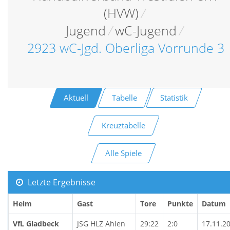
(HVW)
/
Jugend
/
wC-Jugend
/
2923 wC-Jgd. Oberliga Vorrunde 3
Aktuell
Tabelle
Statistik
Kreuztabelle
Alle Spiele
Letzte Ergebnisse
Heim
Gast
Tore
Punkte
Datum
VfL Gladbeck
JSG HLZ Ahlen
29:22
2:0
17.11.2