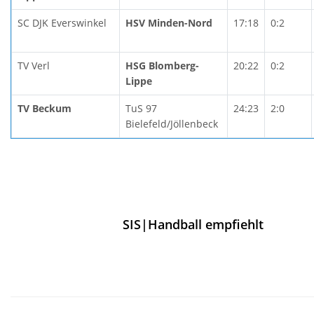
SC DJK Everswinkel
HSV Minden-Nord
17:18
0:2
TV Verl
HSG Blomberg-
20:22
0:2
Lippe
TV Beckum
TuS 97
24:23
2:0
Bielefeld/Jöllenbeck
SIS|Handball empfiehlt