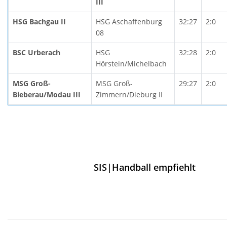
III
HSG Bachgau II
HSG Aschaffenburg
32:27
2:0
08
BSC Urberach
HSG
32:28
2:0
Hörstein/Michelbach
MSG Groß-
MSG Groß-
29:27
2:0
Bieberau/Modau III
Zimmern/Dieburg II
SIS|Handball empfiehlt