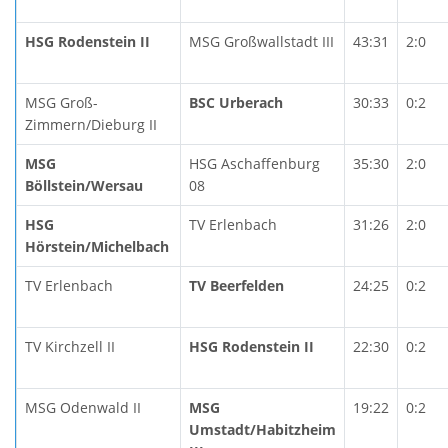
HSG Rodenstein II
MSG Großwallstadt III
43:31
2:0
MSG Groß-
BSC Urberach
30:33
0:2
Zimmern/Dieburg II
MSG
HSG Aschaffenburg
35:30
2:0
Böllstein/Wersau
08
HSG
TV Erlenbach
31:26
2:0
Hörstein/Michelbach
TV Erlenbach
TV Beerfelden
24:25
0:2
TV Kirchzell II
HSG Rodenstein II
22:30
0:2
MSG Odenwald II
MSG
19:22
0:2
Umstadt/Habitzheim