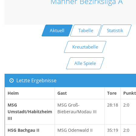
Männer Bezirksliga A
Aktuell
Tabelle
Statistik
Kreuztabelle
Alle Spiele
Letzte Ergebnisse
Heim
Gast
Tore
Punkt
MSG
MSG Groß-
28:18
2:0
Umstadt/Habitzheim
Bieberau/Modau III
III
HSG Bachgau II
MSG Odenwald II
35:19
2:0