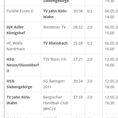
Siebengebirge
19:30
TuSEM Essen II
TV Jahn Köln-
30:38
0:2
06.05.
Wahn
14:00
DJK Adler
Weidener TV
28:22
2:0
06.05.
Königshof
15:00
HC Wölfe
TV Rheinbach
25:28
0:2
06.05.
Nordrhein
16:00
HSG
TSV Bonn rrh.
27:21
2:0
12.05.
Neuss/Düsseldorf
16:00
II
HSG
SG Ratingen
30:24
2:0
12.05.
Siebengebirge
2011
18:00
TV Jahn Köln-
Bergischer
37:33
2:0
12.05.
Wahn
Handball Club
18:30
(BHC) II