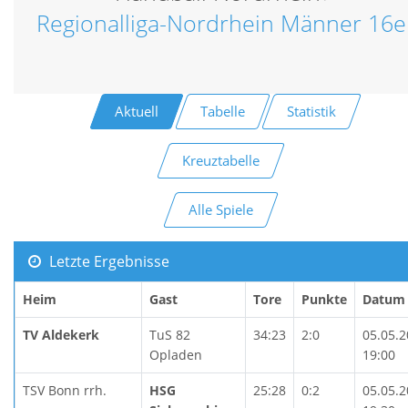
Regionalliga-Nordrhein Männer 16e
Aktuell
Tabelle
Statistik
Kreuztabelle
Alle Spiele
Letzte Ergebnisse
Heim
Gast
Tore
Punkte
Datum
TV Aldekerk
TuS 82
34:23
2:0
05.05.
Opladen
19:00
TSV Bonn rrh.
HSG
25:28
0:2
05.05.