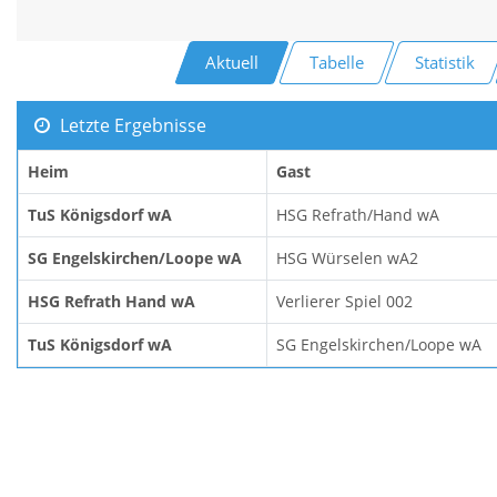
Aktuell
Tabelle
Statistik
Letzte Ergebnisse
Heim
Gast
TuS Königsdorf wA
HSG Refrath/Hand wA
SG Engelskirchen/Loope wA
HSG Würselen wA2
HSG Refrath Hand wA
Verlierer Spiel 002
TuS Königsdorf wA
SG Engelskirchen/Loope wA