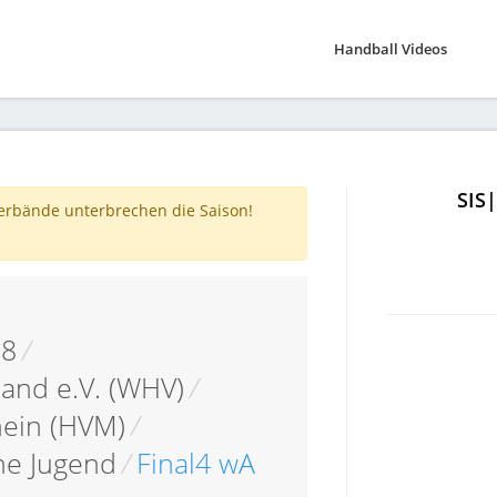
Handball Videos
SIS
verbände unterbrechen die Saison!
18
/
and e.V. (WHV)
/
hein (HVM)
/
he Jugend
/
Final4 wA